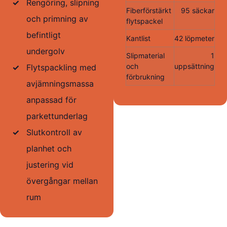
✓
Rengöring, slipning
Fiberförstärkt
95 säckar
och primning av
flytspackel
befintligt
Kantlist
42 löpmeter
undergolv
Slipmaterial
1
och
uppsättning
✓
Flytspackling med
förbrukning
avjämningsmassa
anpassad för
parkettunderlag
✓
Slutkontroll av
planhet och
justering vid
övergångar mellan
rum