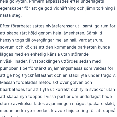
hela golvytan. Primern anpassades efter underlagets
egenskaper för att ge god vidhäftning och jämn torkning i
nästa steg.
Efter förarbetet sattes nivåreferenser ut i samtliga rum för
att skapa rätt höjd genom hela lägenheten. Särskild
hänsyn togs till övergångar mellan hall, vardagsrum,
sovrum och kök så att den kommande parketten kunde
läggas med en enhetlig känsla utan störande
nivåskillnader. Flytspacklingen utfördes sedan med
pumpbar, fiberförstärkt avjämningsmassa som valdes för
att ge hög tryckhållfasthet och en stabil yta under trägolv.
Massan fördelades metodiskt över golven och
bearbetades för att flyta ut korrekt och fylla svackor utan
att skapa nya toppar. I vissa partier där underlaget hade
större avvikelser lades avjämningen i något tjockare skikt,
medan andra ytor endast krävde finjustering för att uppnå