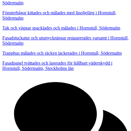
Södermalm
Fönsterbågar kittades och målades med linoljefärg i Hornstull,
Södermalm
Tak och väggar spacklades och målades i Hornstull, Södermalm
Fasadstuckatur och utsmyckningar restaurerades varsamt i Hornstull,
Södermalm
Trapphus målades och räcken lackerades i Hornstull, Södermalm
Fasadpanel tvättades och laserades för hållbart väderskydd i
Hornstull, Södermalm, Stockholms län