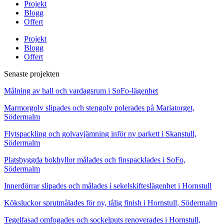
Projekt
Blogg
Offert
Projekt
Blogg
Offert
Senaste projekten
Målning av hall och vardagsrum i SoFo-lägenhet
Marmorgolv slipades och stengolv polerades på Mariatorget,
Södermalm
Flytspackling och golvavjämning inför ny parkett i Skanstull,
Södermalm
Platsbyggda bokhyllor målades och finspacklades i SoFo,
Södermalm
Innerdörrar slipades och målades i sekelskifteslägenhet i Hornstull
Köksluckor sprutmålades för ny, tålig finish i Hornstull, Södermalm
Tegelfasad omfogades och sockelputs renoverades i Hornstull,