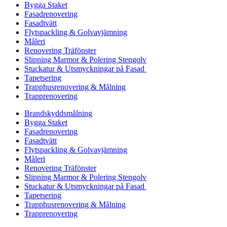
Bygga Staket
Fasadrenovering
Fasadtvätt
Flytspackling & Golvavjämning
Måleri
Renovering Träfönster
Slipning Marmor & Polering Stengolv
Stuckatur & Utsmyckningar på Fasad
Tapetsering
Trapphusrenovering & Målning
Trapprenovering
Brandskyddsmålning
Bygga Staket
Fasadrenovering
Fasadtvätt
Flytspackling & Golvavjämning
Måleri
Renovering Träfönster
Slipning Marmor & Polering Stengolv
Stuckatur & Utsmyckningar på Fasad
Tapetsering
Trapphusrenovering & Målning
Trapprenovering