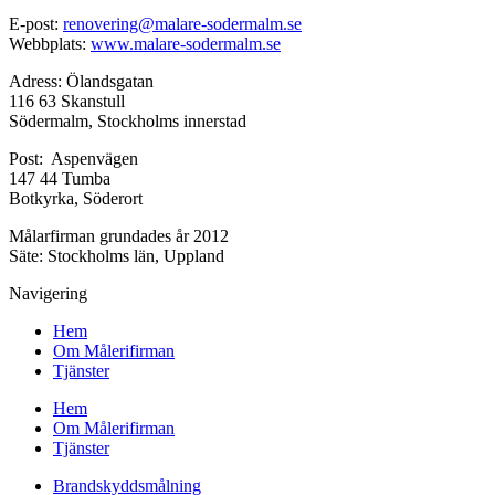
E-post:
renovering@malare-sodermalm.se
Webbplats:
www.malare-sodermalm.se
Adress: Ölandsgatan
116 63 Skanstull
Södermalm, Stockholms innerstad
Post: Aspenvägen
147 44 Tumba
Botkyrka, Söderort
Målarfirman grundades år 2012
Säte: Stockholms län, Uppland
Navigering
Hem
Om Målerifirman
Tjänster
Hem
Om Målerifirman
Tjänster
Brandskyddsmålning